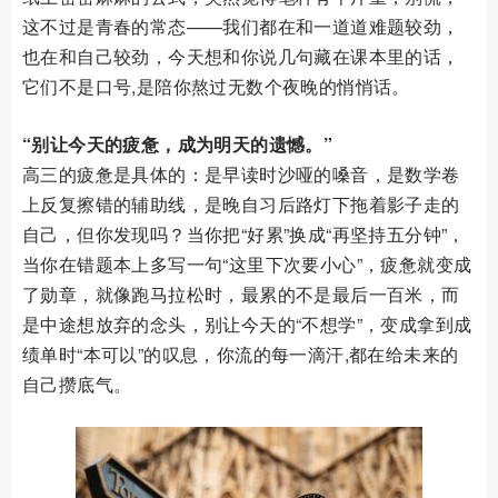
这不过是青春的常态——我们都在和一道道难题较劲，
也在和自己较劲，今天想和你说几句藏在课本里的话，
它们不是口号,是陪你熬过无数个夜晚的悄悄话。
“别让今天的疲惫，成为明天的遗憾。”
高三的疲惫是具体的：是早读时沙哑的嗓音，是数学卷
上反复擦错的辅助线，是晚自习后路灯下拖着影子走的
自己，但你发现吗？当你把“好累”换成“再坚持五分钟”，
当你在错题本上多写一句“这里下次要小心”，疲惫就变成
了勋章，就像跑马拉松时，最累的不是最后一百米，而
是中途想放弃的念头，别让今天的“不想学”，变成拿到成
绩单时“本可以”的叹息，你流的每一滴汗,都在给未来的
自己攒底气。