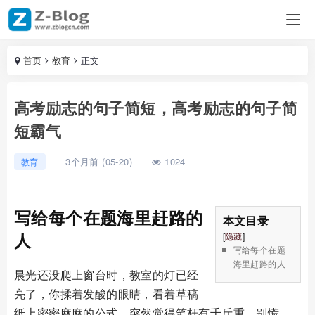
首页
教育
正文
高考励志的句子简短，高考励志的句子简
短霸气
3个月前 (05-20)
1024
教育
写给每个在题海里赶路的
本文目录
人
[
隐藏
]
写给每个在题
海里赶路的人
晨光还没爬上窗台时，教室的灯已经
亮了，你揉着发酸的眼睛，看着草稿
纸上密密麻麻的公式，突然觉得笔杆有千斤重，别慌，