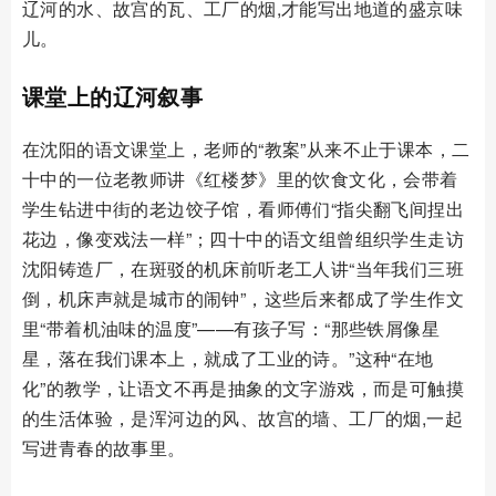
辽河的水、故宫的瓦、工厂的烟,才能写出地道的盛京味
儿。
课堂上的辽河叙事
在沈阳的语文课堂上，老师的“教案”从来不止于课本，二
十中的一位老教师讲《红楼梦》里的饮食文化，会带着
学生钻进中街的老边饺子馆，看师傅们“指尖翻飞间捏出
花边，像变戏法一样”；四十中的语文组曾组织学生走访
沈阳铸造厂，在斑驳的机床前听老工人讲“当年我们三班
倒，机床声就是城市的闹钟”，这些后来都成了学生作文
里“带着机油味的温度”——有孩子写：“那些铁屑像星
星，落在我们课本上，就成了工业的诗。”这种“在地
化”的教学，让语文不再是抽象的文字游戏，而是可触摸
的生活体验，是浑河边的风、故宫的墙、工厂的烟,一起
写进青春的故事里。