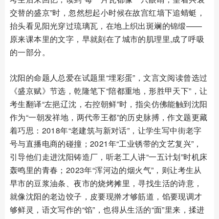
交替的盛京”时，忽然想起小时候在故宫红墙下追蜻蜓，
抬头看见阳光穿过琉璃瓦，在地上织出斑斓的锦缎——
原来课本里的文字，早就刻在了城市的肌理里,成了呼吸
的一部分。
沈阳的命题人总爱在试题里“埋彩蛋”，文言文阅读曾选过
《盛京赋》节选，乾隆笔下“陪都重地，形胜甲天下”，让
考生翻译“左挹辽沈，右控朝鲜”时，指尖仿佛能触到沈阳
作为“一朝发祥地，两代帝王都”的历史脉搏，作文题更藏
着巧思：2018年“老建筑与新对话”，让学生写中街老字
号与直播电商的碰撞；2021年“工业锈带的文艺复兴”，
引导他们走进沈阳铸造厂，听老工人讲“一五计划”时机床
轰鸣里的青春；2023年“浑河边的烟火气”，则让考生从
早市的豆浆油条、夜市的烧烤摊里，寻找生活的诗意，
就像沈阳的老边饺子，皮要现擀才够筋道，馅要现调才
够鲜灵，语文写作的“馅”，也得从生活的“面”里来，揉进