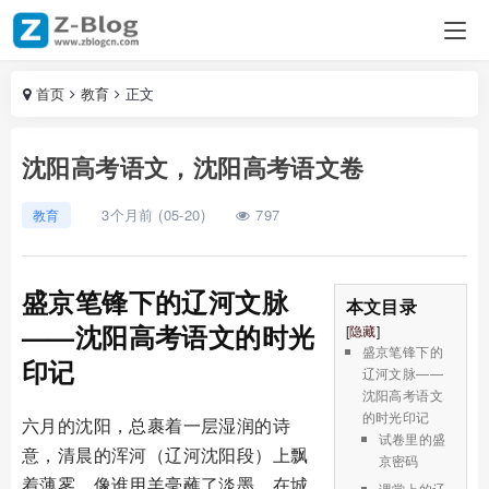
首页
教育
正文
沈阳高考语文，沈阳高考语文卷
3个月前 (05-20)
797
教育
盛京笔锋下的辽河文脉
本文目录
——沈阳高考语文的时光
[
隐藏
]
盛京笔锋下的
印记
辽河文脉——
沈阳高考语文
的时光印记
六月的沈阳，总裹着一层湿润的诗
试卷里的盛
意，清晨的浑河（辽河沈阳段）上飘
京密码
着薄雾，像谁用羊毫蘸了淡墨，在城
课堂上的辽