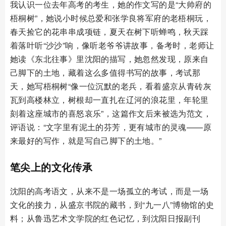
我认识一位去年高考的考生，她的作文写的是“大帅府的
梧桐树”，她说小时候总爱和张学良将军府的老梧桐玩，
春天捡它的花串串成项链，夏天在树下听蝉鸣，秋天踩
着落叶听“沙沙”响，像听老爷爷讲故事，备考时，老师让
她读《东北往事》里沈阳的描写，她忽然发现，原来自
己脚下的土地，藏着这么多值得书写的故事，考试那
天，她写梧桐树“像一位沉默的老兵，看着盛京从青砖灰
瓦到高楼林立，树根却一直扎在辽河的浪花里，年轮里
刻着这座城市的喜怒哀乐”，这篇作文后来被选为范文，
评语说：“文字里有泥土的芬芳，更有城市的灵魂——原
来最好的写作，就是写自己脚下的土地。”
笔尖上的文化传承
沈阳的高考语文，从来不是一场孤立的考试，而是一场
文化的接力，从盛京书院的藏书，到“九一八”博物馆的史
料；从鲁迅艺术文学院的红色记忆，到沈阳日报副刊