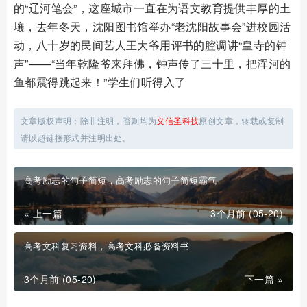
的“辽河笔会”，这座城市一直在为语文教育提供丰厚的土
壤，去年冬天，沈阳图书馆举办“老沈阳故事会”进校园活
动，八十岁的民间艺人王大爷用评书的腔调讲“皇寺的钟
声”——“当年乾隆爷来拜佛，钟声传了三十里，把浑河的
鱼都震得跳起来！”学生们听得入了
文章版权声明：除非注明，否则均为
义信圣科技
原创文章，转载或复制
请以超链接形式并注明出处。
高考励志的句子简短，高考励志的句子简短霸气
« 上一篇
3个月前 (05-20)
高考文科复习资料，高考文科必备资料书
3个月前 (05-20)
下一篇 »