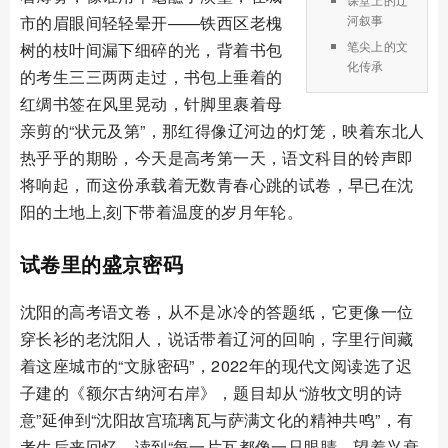
市的眉眼间轻轻晕开——铁西区老槐
河叙事
笔尖上的文
树的枝叶间漏下细碎的光，背着书包
化传承
的考生三三两两走过，书包上垂着的
红绸书签在风里晃动，针脚里裹着母
亲剪的“状元及第”，那红得像辽河边的灯笼，映着东北人
热乎乎的期盼，今天是高考第一天，语文科目的铃声即
将响起，而这份承载着无数青春心跳的试卷，早已在沈
阳的土地上,刻下带着温度的岁月年轮。
试卷里的盛京密码
沈阳的高考语文卷，从不是冰冷的答题纸，它更像一位
穿长衫的老沈阳人，说话带着辽河的回响，字里行间藏
着这座城市的“文脉密码”，2022年的现代文阅读选了迟
子建的《额尔古纳河右岸》，题目却从“游牧文明的诗
意”延伸到“沈阳故宫琉璃瓦与萨满文化的精神共鸣”，有
考生后来回忆，读到“每一片瓦都像一只眼睛，望着兴衰