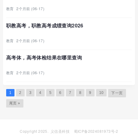
教育
2个月前 (06-17)
职教高考，职教高考成绩查询2026
教育
2个月前 (06-17)
高考体，高考体检结果在哪里查询
教育
2个月前 (06-17)
1
2
3
4
5
6
7
8
9
10
下一页
尾页 »
Copyright 2025.
义信圣科技
蜀ICP备2024081973号-2