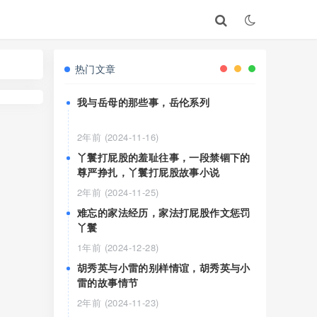
热门文章
我与岳母的那些事，岳伦系列
2年前 (2024-11-16)
丫鬟打屁股的羞耻往事，一段禁锢下的
尊严挣扎，丫鬟打屁股故事小说
2年前 (2024-11-25)
难忘的家法经历，家法打屁股作文惩罚
丫鬟
1年前 (2024-12-28)
胡秀英与小雷的别样情谊，胡秀英与小
雷的故事情节
2年前 (2024-11-23)